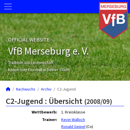
OFFICIAL WEBSITE
VfB Merseburg e. V.
Tradition aus Leidenschaft
Komm zum Fussball in Deiner Stadt!
Nachwuchs
Archiv
C2-Jugend
C2-Jugend :
Übersicht
(2008/09)
Wettbewerb:
1. Kreisklasse
Trainer:
Kevin Walloch
Ronald Geipel
(Co)