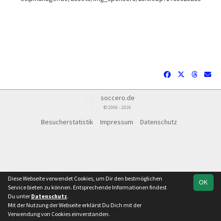
soccero.de
© 2006 - 2026
Besucherstatistik
Impressum
Datenschutz
Diese Webseite verwendet Cookies, um Dir den bestmöglichen
OK
Service bieten zu können. Entsprechende Informationen findest
Du unter
Datenschutz
.
Mit der Nutzung der Webseite erklärst Du Dich mit der
Team
Verbandsliga
Verwendung von Cookies einverstanden.