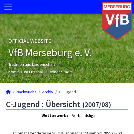
OFFICIAL WEBSITE
VfB Merseburg e. V.
Tradition aus Leidenschaft
Komm zum Fussball in Deiner Stadt!
Nachwuchs
Archiv
C-Jugend
C-Jugend :
Übersicht
(2007/08)
Wettbewerb:
Verbandsliga
scipmanager.de/assets/img_sponsors/23.webp?1785923260