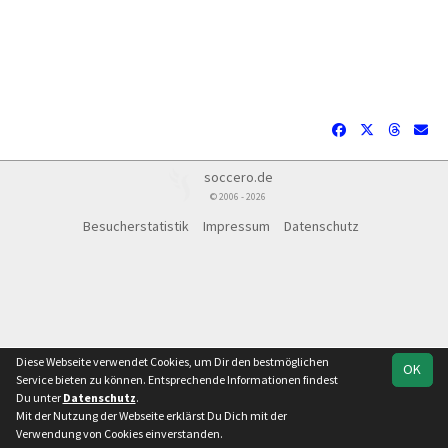
soccero.de
© 2006 - 2026
Besucherstatistik
Impressum
Datenschutz
Diese Webseite verwendet Cookies, um Dir den bestmöglichen
OK
Service bieten zu können. Entsprechende Informationen findest
Du unter
Datenschutz
.
Mit der Nutzung der Webseite erklärst Du Dich mit der
Team
Regionalliga Nord-Ost
Verwendung von Cookies einverstanden.