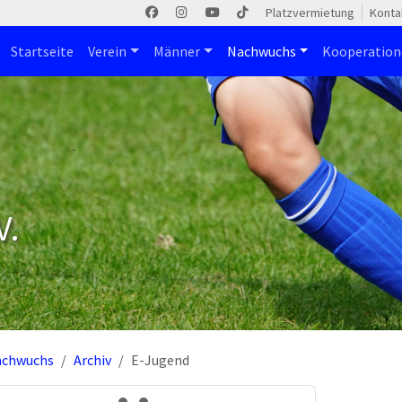
Platzvermietung
Konta
Startseite
Verein
Männer
Nachwuchs
Kooperatio
V.
achwuchs
Archiv
E-Jugend