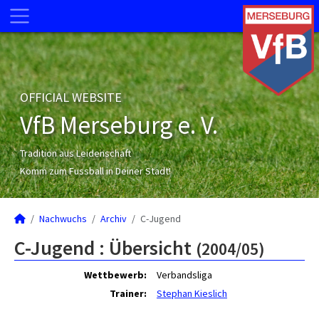
OFFICIAL WEBSITE
VfB Merseburg e. V.
Tradition aus Leidenschaft
Komm zum Fussball in Deiner Stadt!
Nachwuchs
Archiv
C-Jugend
C-Jugend :
Übersicht
(2004/05)
Wettbewerb:
Verbandsliga
Trainer:
Stephan Kieslich