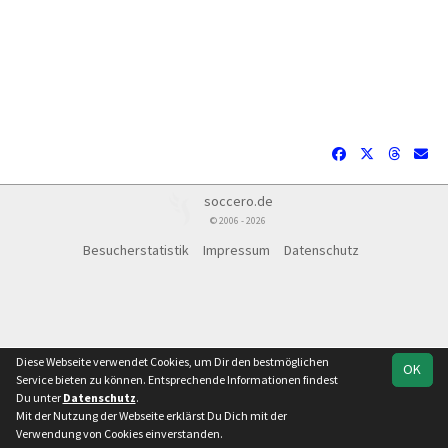
soccero.de
© 2006 - 2026
Besucherstatistik
Impressum
Datenschutz
Diese Webseite verwendet Cookies, um Dir den bestmöglichen
OK
Service bieten zu können. Entsprechende Informationen findest
Du unter
Datenschutz
.
Mit der Nutzung der Webseite erklärst Du Dich mit der
Team
Verbandsliga
Verwendung von Cookies einverstanden.