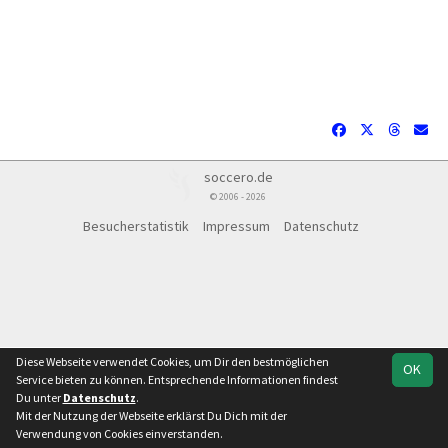
soccero.de
© 2006 - 2026
Besucherstatistik
Impressum
Datenschutz
Diese Webseite verwendet Cookies, um Dir den bestmöglichen
OK
Service bieten zu können. Entsprechende Informationen findest
Du unter
Datenschutz
.
Mit der Nutzung der Webseite erklärst Du Dich mit der
Team
Talenteliga
Verwendung von Cookies einverstanden.