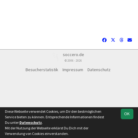
soccero.de
© 2006 - 2026
Besucherstatistik
Impressum
Datenschutz
Diese Webseite verwendet Cookies, um Dir den bestmöglichen
OK
Service bieten zu können. Entsprechende Informationen findest
Du unter
Datenschutz
.
Mit der Nutzung der Webseite erklärst Du Dich mit der
Team
1.Kreisklasse St. 2
Verwendung von Cookies einverstanden.