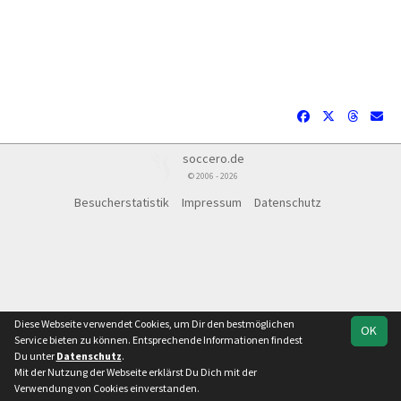
soccero.de
© 2006 - 2026
Besucherstatistik
Impressum
Datenschutz
Diese Webseite verwendet Cookies, um Dir den bestmöglichen
OK
Service bieten zu können. Entsprechende Informationen findest
Du unter
Datenschutz
.
Mit der Nutzung der Webseite erklärst Du Dich mit der
Team
Verbandsliga Sachsen-Anhalt
Verwendung von Cookies einverstanden.