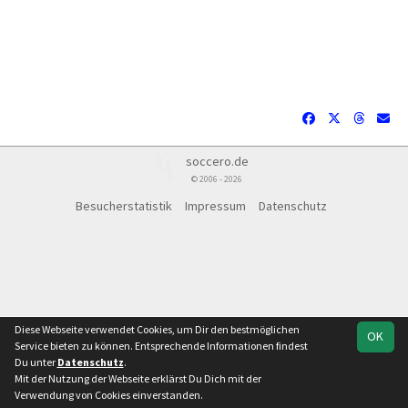
soccero.de
© 2006 - 2026
Besucherstatistik
Impressum
Datenschutz
Diese Webseite verwendet Cookies, um Dir den bestmöglichen
OK
Service bieten zu können. Entsprechende Informationen findest
Du unter
Datenschutz
.
Mit der Nutzung der Webseite erklärst Du Dich mit der
Team
Verbandsliga Sachsen-Anhalt
Verwendung von Cookies einverstanden.