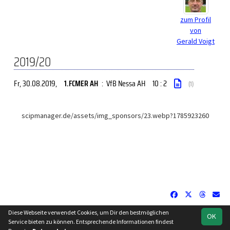
zum Profil
von
Gerald Voigt
2019/20
Fr, 30.08.2019
,
1.FCMER AH
:
VfB Nessa AH
10 : 2
(1)
scipmanager.de/assets/img_sponsors/23.webp?1785923260
Diese Webseite verwendet Cookies, um Dir den bestmöglichen
OK
soccero.de
Service bieten zu können. Entsprechende Informationen findest
© 2006 - 2026