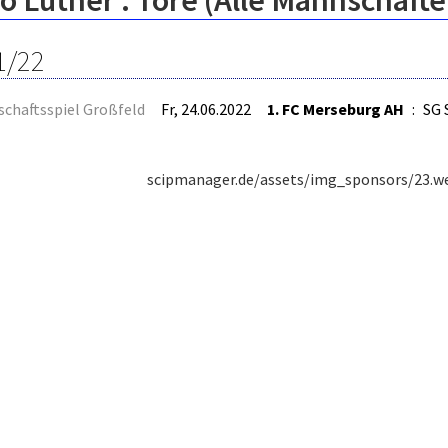
io Luther : Tore (Alle Mannschafte
1/22
schaftsspiel Großfeld
Fr, 24.06.2022
1. FC Merseburg AH
:
SG 
scipmanager.de/assets/img_sponsors/23.