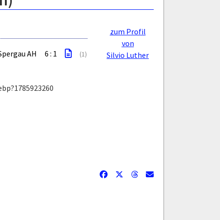
n)
zum Profil
von
Spergau AH
6 : 1
(1)
Silvio Luther
webp?1785923260