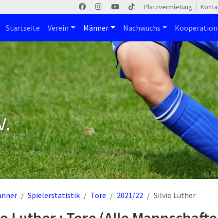
Platzvermietung
Konta
Startseite
Verein
Männer
Nachwuchs
Kooperatio
V.
änner
Spielerstatistik
Tore
2021/22
Silvio Luther