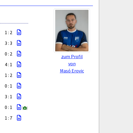
1 : 2
3 : 3
0 : 2
zum Profil
von
4 : 1
Masó Erovic
1 : 2
0 : 1
3 : 1
0 : 1
(
)
1 : 7