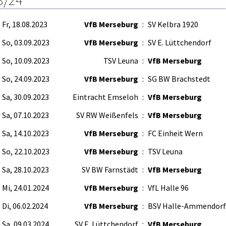
3/24
Fr, 18.08.2023
VfB Merseburg
:
SV Kelbra 1920
So, 03.09.2023
VfB Merseburg
:
SV E. Lüttchendorf
So, 10.09.2023
TSV Leuna
:
VfB Merseburg
So, 24.09.2023
VfB Merseburg
:
SG BW Brachstedt
Sa, 30.09.2023
Eintracht Emseloh
:
VfB Merseburg
Sa, 07.10.2023
SV RW Weißenfels
:
VfB Merseburg
Sa, 14.10.2023
VfB Merseburg
:
FC Einheit Wern
So, 22.10.2023
VfB Merseburg
:
TSV Leuna
Sa, 28.10.2023
SV BW Farnstädt
:
VfB Merseburg
Mi, 24.01.2024
VfB Merseburg
:
VfL Halle 96
Di, 06.02.2024
VfB Merseburg
:
BSV Halle-Ammendorf
Sa, 09.03.2024
SV E. Lüttchendorf
:
VfB Merseburg