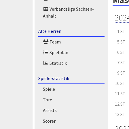
Masó
Verbandsliga Sachsen-
202
Anhalt
Alte Herren
1.ST
5.ST
Team
6.ST
Spielplan
7.ST
Statistik
9.ST
Spielerstatistik
10.ST
Spiele
11.ST
Tore
12.ST
Assists
13.ST
Scorer