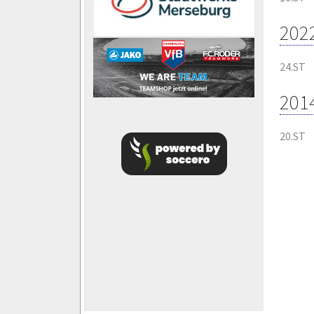
202
24.ST
201
20.ST