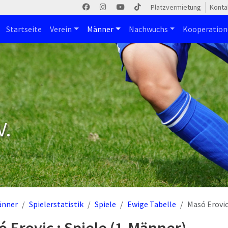
Platzvermietung
Konta
Startseite
Verein
Männer
Nachwuchs
Kooperatio
V.
änner
Spielerstatistik
Spiele
Ewige Tabelle
Masó Erovi