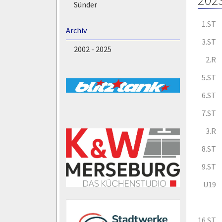
202
Sünder
1.ST
Archiv
3.ST
2002 - 2025
2.R
5.ST
6.ST
7.ST
3.R
8.ST
9.ST
U19
16.ST