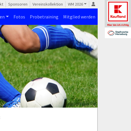
kt
Sponsoren
Vereinskollektion
WM 2026
nen
Fotos
Probetraining
Mitglied werden
c