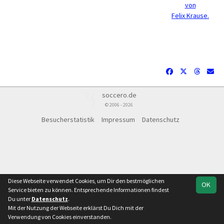
von
Felix Krause.
soccero.de
© 2006 - 2026
Besucherstatistik
Impressum
Datenschutz
Diese Webseite verwendet Cookies, um Dir den bestmöglichen
OK
Service bieten zu können. Entsprechende Informationen findest
Du unter
Datenschutz
.
Mit der Nutzung der Webseite erklärst Du Dich mit der
Verwendung von Cookies einverstanden.