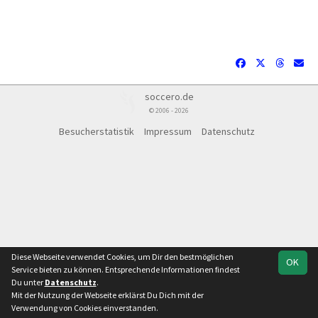
soccero.de
© 2006 - 2026
Besucherstatistik
Impressum
Datenschutz
Diese Webseite verwendet Cookies, um Dir den bestmöglichen
OK
Service bieten zu können. Entsprechende Informationen findest
Du unter
Datenschutz
.
Mit der Nutzung der Webseite erklärst Du Dich mit der
Verwendung von Cookies einverstanden.