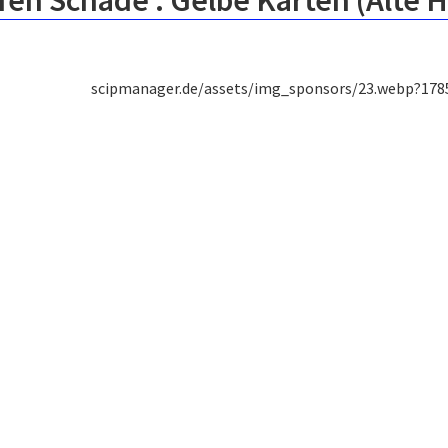
fen Schade : Gelbe Karten (Alte 
scipmanager.de/assets/img_sponsors/23.webp?178