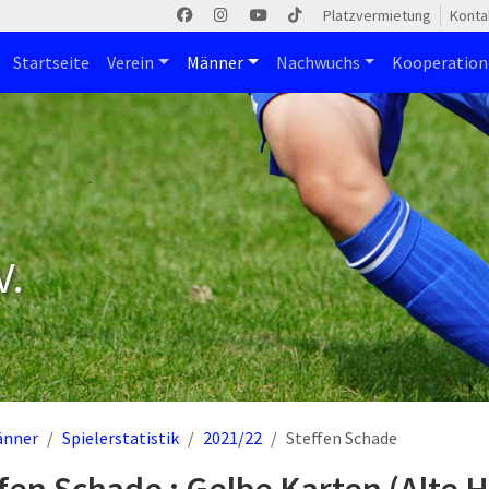
Platzvermietung
Konta
Startseite
Verein
Männer
Nachwuchs
Kooperatio
V.
änner
Spielerstatistik
2021/22
Steffen Schade