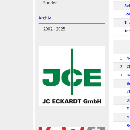
Sünder
Seb
Ste
Archiv
Th
2002 - 2025
Tor
1
N
2
C
3
B
B
C
D
F
M
R