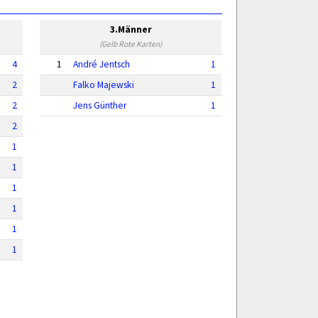
3.Männer
(Gelb Rote Karten)
4
1
André Jentsch
1
2
Falko Majewski
1
2
Jens Günther
1
2
1
1
1
1
1
1