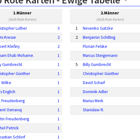
 Rote Karten -
Ewige Tabelle
1.Männer
2.Männer
(Gelb Rote Karten)
(Gelb Rote Karten)
istopher Luther
3
1
Nevenko Gatzke
is Kresse
2
2
Benjamin Schilling
ert Kleßny
2
Florian Felske
ham Ehab Mohame.
1
Marcus Steigemann
ly Gumbrecht
1
5
Billy Gumbrecht
istopher Günther
1
Christopher Günther
a Wilke
1
David Scharf
as Englich
1
Dominik Adler
n Freudenberg
1
Marius Merk
rent Osmanaj
1
Stanislaw R.
tin Freudenberg
1
hel Petrick
1
astian Schlorf
1