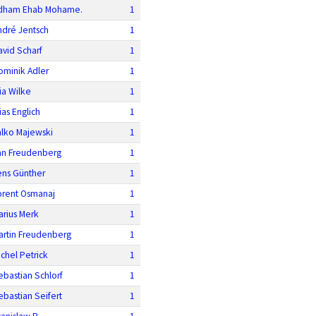
dham Ehab Mohame.
1
ndré Jentsch
1
avid Scharf
1
ominik Adler
1
ia Wilke
1
ias Englich
1
alko Majewski
1
an Freudenberg
1
ens Günther
1
orent Osmanaj
1
arius Merk
1
artin Freudenberg
1
ichel Petrick
1
ebastian Schlorf
1
ebastian Seifert
1