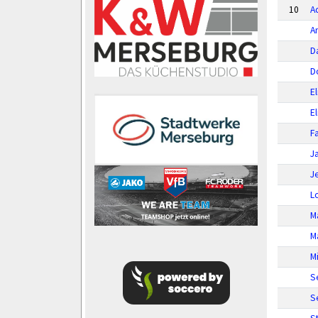
10
A
A
D
D
El
El
F
J
J
L
M
M
M
S
S