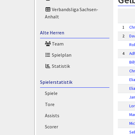
Gelb
Verbandsliga Sachsen-
Anhalt
1
Chr
Alte Herren
2
Dav
Team
Rob
4
Ad
Spielplan
Bil
Statistik
Chr
Eli
Spielerstatistik
Eli
Spiele
Ja
Tore
Lo
Mar
Assists
Mic
Scorer
Seb