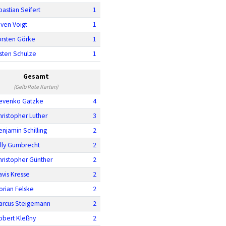
astian Seifert
1
ven Voigt
1
orsten Görke
1
sten Schulze
1
Gesamt
(Gelb Rote Karten)
evenko Gatzke
4
hristopher Luther
3
enjamin Schilling
2
illy Gumbrecht
2
hristopher Günther
2
avis Kresse
2
lorian Felske
2
arcus Steigemann
2
obert Kleßny
2