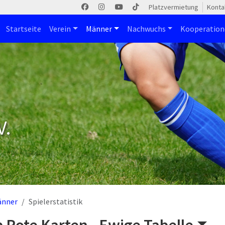
Platzvermietung
Konta
Startseite
Verein
Männer
Nachwuchs
Kooperatio
V.
änner
Spielerstatistik