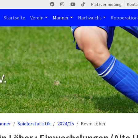
Platzvermietung
Konta
Startseite
Verein
Männer
Nachwuchs
Kooperatio
V.
änner
Spielerstatistik
2024/25
Kevin Löber