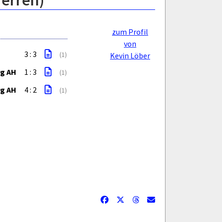
Herren)
zum Profil
von
3 : 3
(1)
Kevin Löber
rg AH
1 : 3
(1)
rg AH
4 : 2
(1)