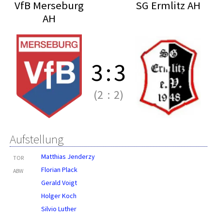
VfB Merseburg
SG Ermlitz AH
AH
3
:
3
(2
:
2)
Aufstellung
Matthias Jenderzy
TOR
Florian Plack
ABW
Gerald Voigt
Holger Koch
Silvio Luther