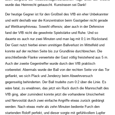
wurde das Heimrecht getauscht. Kunstrasen sei Dank!
Der heutige Gegner ist für den Großteil des VfB ein eher Unbekannter
und wohl deshalb war die Konzentration beim Gastgeber nicht gerade
auf Wettkampfniveau. Sowohl offensiv, aber auch in der Defensive
fand der VfB nicht die gewohnte Spielstärke und Ruhe. Und so
dauerte es auch nur zwei Minuten und man lag mit 0:1 im Rückstand.
Der Gast nutzt hierbei einen unnötigen Ballverlust im Mittelfeld und
konnte auf der rechten Seite bis zur Grundlinie durchbrechen. Die
anschließende Flanke verwertete der Gast völlig freistehend aus 5 m.
Auch der zweite Gegentreffer wurde durch den VfB praktisch
vorbereitet. Abermals wurde der Ball von der rechten Seite vor das Tor
geflankt, wo sich Plack und Jenderzy beim Abwehrversuch
gegenseitig behinderten. Der Ball trudelte zum 0:2 über die Linie. Es
wäre fatal, zu erwähnen, das jetzt ein Ruck durch die Mannschaft des
VfB ging, aber zumindest konnte jetzt die vorhandene Unsicherheit
und Nervosität durch zwei einfache Angriffe etwas zurück gedrängt
werden. Nach etwas mehr als zehn Minuten bediente Furch den
startenden Roloff perfekt, und dieser sorgte mit gefühlvollem Lupfer