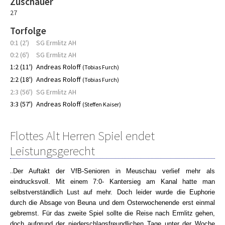
Zuschauer
27
Torfolge
0:1 (2')
SG Ermlitz AH
0:2 (6')
SG Ermlitz AH
1:2 (11')
Andreas Roloff
(Tobias Furch)
2:2 (18')
Andreas Roloff
(Tobias Furch)
2:3 (56')
SG Ermlitz AH
3:3 (57')
Andreas Roloff
(Steffen Kaiser)
Flottes Alt Herren Spiel endet
Leistungsgerecht
..
Der Auftakt der VfB-Senioren in Meuschau verlief mehr als
eindrucksvoll. Mit einem 7:0- Kantersieg am Kanal hatte man
selbstverständlich Lust auf mehr. Doch leider wurde die Euphorie
durch die Absage von Beuna und dem Osterwochenende erst einmal
gebremst. Für das zweite Spiel sollte die Reise nach Ermlitz gehen,
doch aufgrund der niederschlagsfreundlichen Tage unter der Woche