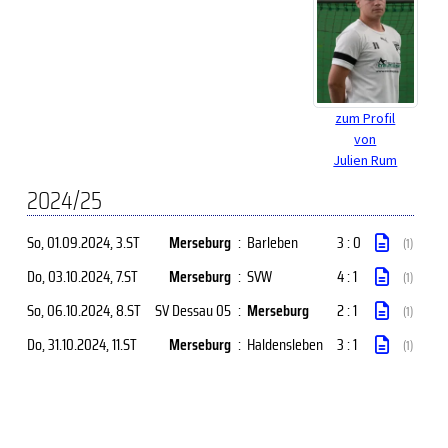
zum Profil
von
Julien Rum
2024/25
So, 01.09.2024
, 3.ST
Merseburg
:
Barleben
3 : 0
(1)
Do, 03.10.2024
, 7.ST
Merseburg
:
SVW
4 : 1
(1)
So, 06.10.2024
, 8.ST
SV Dessau 05
:
Merseburg
2 : 1
(1)
Do, 31.10.2024
, 11.ST
Merseburg
:
Haldensleben
3 : 1
(1)