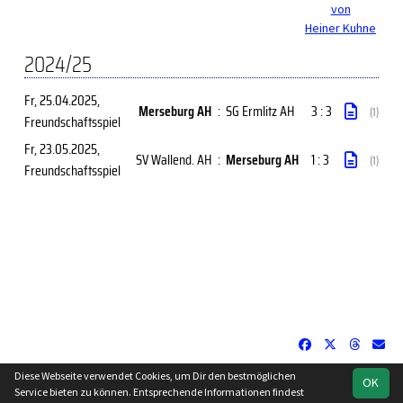
von
Heiner Kuhne
2024/25
Fr, 25.04.2025
,
Merseburg AH
:
SG Ermlitz AH
3 : 3
(1)
Freundschaftsspiel
Fr, 23.05.2025
,
SV Wallend. AH
:
Merseburg AH
1 : 3
(1)
Freundschaftsspiel
Diese Webseite verwendet Cookies, um Dir den bestmöglichen
OK
soccero.de
Service bieten zu können. Entsprechende Informationen findest