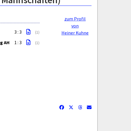
e Mannschaften)
zum Profil
von
3 : 3
(1)
Heiner Kuhne
rg AH
1 : 3
(1)