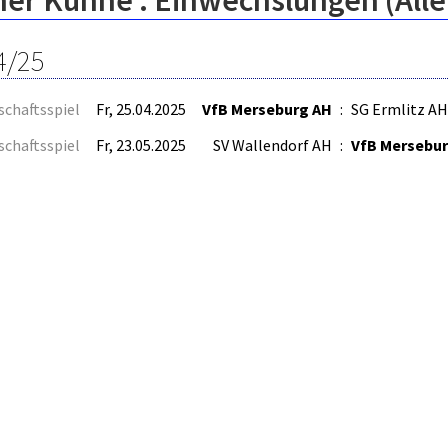
ner Kuhne : Einwechslungen (All
4/25
schaftsspiel
Fr, 25.04.2025
VfB Merseburg AH
:
SG Ermlitz AH
schaftsspiel
Fr, 23.05.2025
SV Wallendorf AH
:
VfB Mersebu