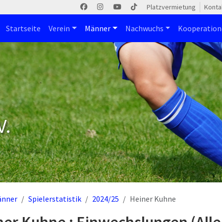
Platzvermietung
Konta
Startseite
Verein
Männer
Nachwuchs
Kooperatio
V.
änner
Spielerstatistik
2024/25
Heiner Kuhne