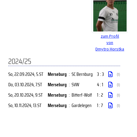
zum Profil
von
Dmytro Horstka
2024/25
So, 22.09.2024
, 5.ST
Merseburg
:
SC Bernburg
3 : 3
(1)
Do, 03.10.2024
, 7.ST
Merseburg
:
SVW
4 : 1
(1)
So, 20.10.2024
, 9.ST
Merseburg
:
Bitterf-Wolf
1 : 2
(1)
So, 10.11.2024
, 13.ST
Merseburg
:
Gardelegen
1 : 7
(1)