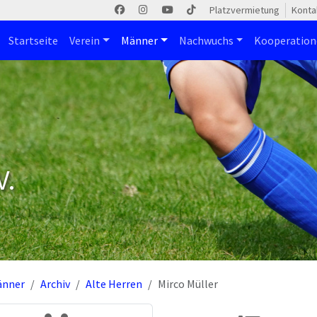
Platzvermietung
Konta
Startseite
Verein
Männer
Nachwuchs
Kooperatio
V.
änner
Archiv
Alte Herren
Mirco Müller