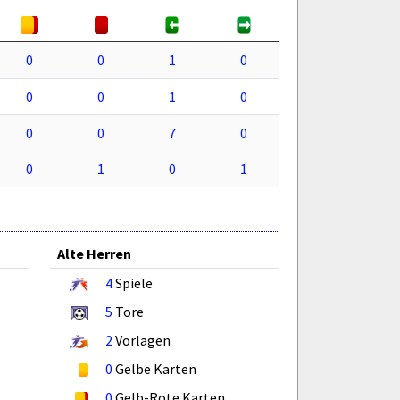
0
0
1
0
0
0
1
0
0
0
7
0
0
1
0
1
Alte Herren
4
Spiele
5
Tore
2
Vorlagen
0
Gelbe Karten
0
Gelb-Rote Karten