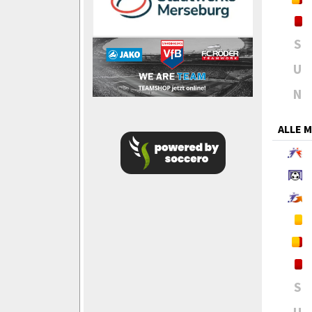
S
U
N
ALLE 
S
U