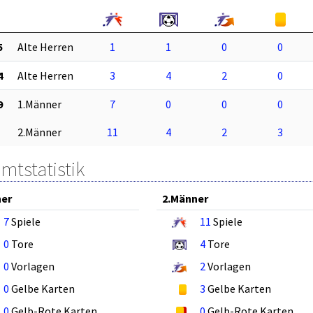
5
Alte Herren
1
1
0
0
4
Alte Herren
3
4
2
0
9
1.Männer
7
0
0
0
2.Männer
11
4
2
3
mtstatistik
ner
2.Männer
7
Spiele
11
Spiele
0
Tore
4
Tore
0
Vorlagen
2
Vorlagen
0
Gelbe Karten
3
Gelbe Karten
0
Gelb-Rote Karten
0
Gelb-Rote Karten