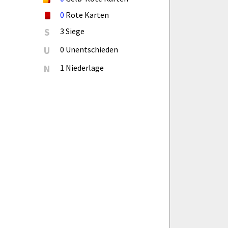
0
Rote Karten
S
3 Siege
U
0 Unentschieden
N
1 Niederlage