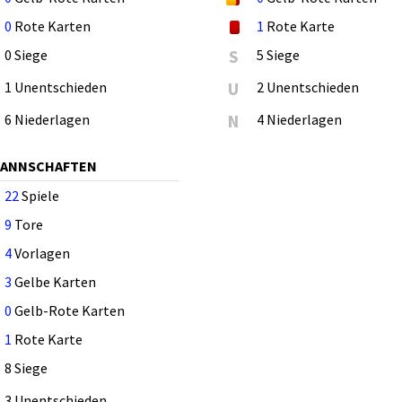
0
Rote Karten
1
Rote Karte
0 Siege
S
5 Siege
1 Unentschieden
U
2 Unentschieden
6 Niederlagen
N
4 Niederlagen
MANNSCHAFTEN
22
Spiele
9
Tore
4
Vorlagen
3
Gelbe Karten
0
Gelb-Rote Karten
1
Rote Karte
8 Siege
3 Unentschieden