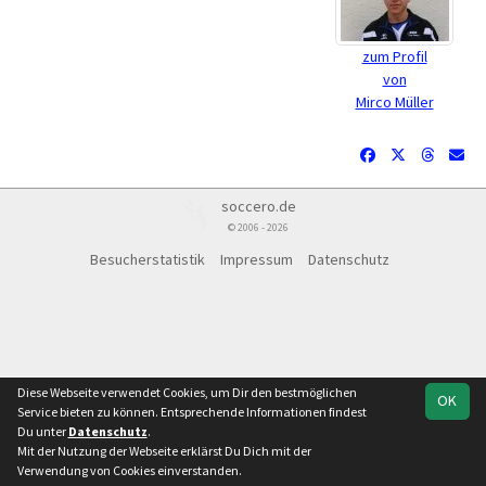
zum Profil
von
Mirco Müller
soccero.de
© 2006 - 2026
Besucherstatistik
Impressum
Datenschutz
Diese Webseite verwendet Cookies, um Dir den bestmöglichen
OK
Service bieten zu können. Entsprechende Informationen findest
Du unter
Datenschutz
.
Mit der Nutzung der Webseite erklärst Du Dich mit der
Verwendung von Cookies einverstanden.