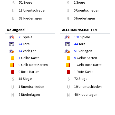
S
52 Siege
S
2 Siege
U
18 Unentschieden
U
0 Unentschieden
N
38 Niederlagen
N
0 Niederlagen
A2-Jugend
ALLE MANNSCHAFTEN
21
Spiele
131
Spiele
24
Tore
44
Tore
14
Vorlagen
51
Vorlagen
1
Gelbe Karte
9
Gelbe Karten
0
Gelb-Rote Karten
1
Gelb-Rote Karte
0
Rote Karten
1
Rote Karte
S
18 Siege
S
72 Siege
U
1 Unentschieden
U
19 Unentschieden
N
2 Niederlagen
N
40 Niederlagen