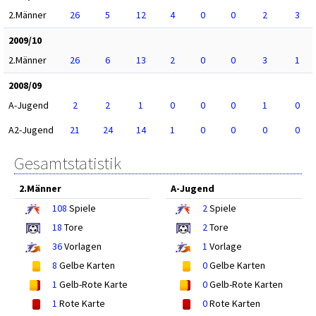
2.Männer
26
5
12
4
0
0
2
3
2009/10
2.Männer
26
6
13
2
0
0
3
1
2008/09
A-Jugend
2
2
1
0
0
0
1
0
A2-Jugend
21
24
14
1
0
0
0
0
Gesamtstatistik
2.Männer
A-Jugend
108
Spiele
2
Spiele
18
Tore
2
Tore
36
Vorlagen
1
Vorlage
8
Gelbe Karten
0
Gelbe Karten
1
Gelb-Rote Karte
0
Gelb-Rote Karten
1
Rote Karte
0
Rote Karten