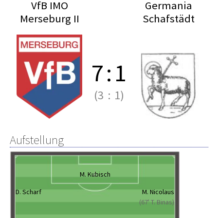
VfB IMO
Germania
Merseburg II
Schafstädt
7
:
1
(3
:
1)
Aufstellung
M. Kubisch
D. Scharf
M. Nicolaus
(67' T. Binas)