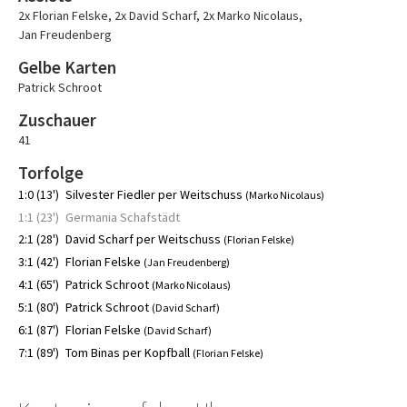
2x Florian Felske
,
2x David Scharf
,
2x Marko Nicolaus
,
Jan Freudenberg
Gelbe Karten
Patrick Schroot
Zuschauer
41
Torfolge
1:0 (13')
Silvester Fiedler per Weitschuss
(Marko Nicolaus)
1:1 (23')
Germania Schafstädt
2:1 (28')
David Scharf per Weitschuss
(Florian Felske)
3:1 (42')
Florian Felske
(Jan Freudenberg)
4:1 (65')
Patrick Schroot
(Marko Nicolaus)
5:1 (80')
Patrick Schroot
(David Scharf)
6:1 (87')
Florian Felske
(David Scharf)
7:1 (89')
Tom Binas per Kopfball
(Florian Felske)