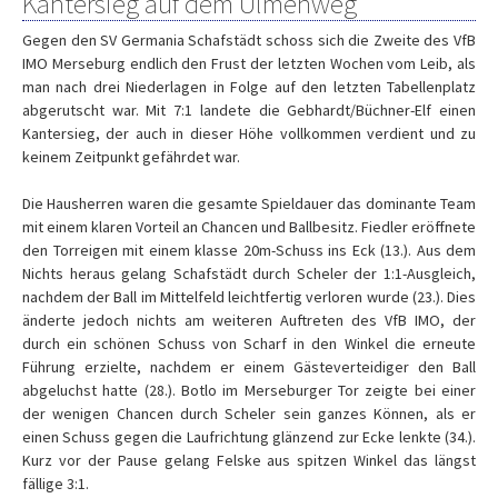
Kantersieg auf dem Ulmenweg
Gegen den SV Germania Schafstädt schoss sich die Zweite des VfB
IMO Merseburg endlich den Frust der letzten Wochen vom Leib, als
man nach drei Niederlagen in Folge auf den letzten Tabellenplatz
abgerutscht war. Mit 7:1 landete die Gebhardt/Büchner-Elf einen
Kantersieg, der auch in dieser Höhe vollkommen verdient und zu
keinem Zeitpunkt gefährdet war.
Die Hausherren waren die gesamte Spieldauer das dominante Team
mit einem klaren Vorteil an Chancen und Ballbesitz. Fiedler eröffnete
den Torreigen mit einem klasse 20m-Schuss ins Eck (13.). Aus dem
Nichts heraus gelang Schafstädt durch Scheler der 1:1-Ausgleich,
nachdem der Ball im Mittelfeld leichtfertig verloren wurde (23.). Dies
änderte jedoch nichts am weiteren Auftreten des VfB IMO, der
durch ein schönen Schuss von Scharf in den Winkel die erneute
Führung erzielte, nachdem er einem Gästeverteidiger den Ball
abgeluchst hatte (28.). Botlo im Merseburger Tor zeigte bei einer
der wenigen Chancen durch Scheler sein ganzes Können, als er
einen Schuss gegen die Laufrichtung glänzend zur Ecke lenkte (34.).
Kurz vor der Pause gelang Felske aus spitzen Winkel das längst
fällige 3:1.