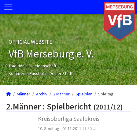
OFFICIAL WEBSITE
VfB Merseburg e. V.
Tradition aus Leidenschaft
Komm zum Fussball in Deiner Stadt!
Männer
Archiv
2.Männer
Spielplan
Spieltag
2.Männer :
Spielbericht
(2011/12)
Kreisoberliga Saalekreis
10. Spieltag - 05.11.2011
11:30 Uhr