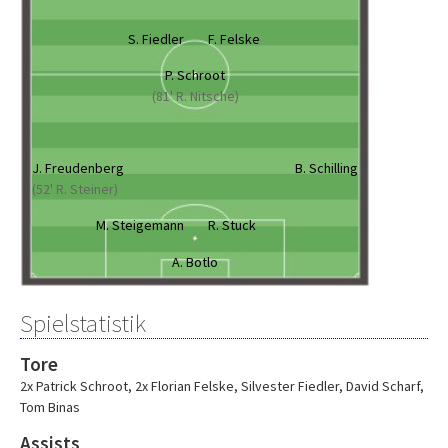
S. Fiedler
F. Felske
P. Schroot
(81' R. Nitsche)
J. Freudenberg
B. Schilling
(52' R. Steiner)
M. Steigemann
R. Stuck
A. Botlo
Spielstatistik
Tore
2x Patrick Schroot
,
2x Florian Felske
,
Silvester Fiedler
,
David Scharf
,
Tom Binas
Assists