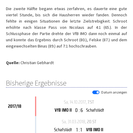
Die zweite Hälfte begann etwas zerfahren, es dauerte eine gute
viertel Stunde, bis sich die Hausherren wieder fanden. Dennoch
fehlte in einigen Situationen die letzte Zielstrebigkeit. Schroot
erhöhte nach klasse Pass von Nicolaus auf 4:1 (65.). In der
Schlussphase der Partie drehte der VfB IMO dann noch einmal auf
und konnte das Ergebnis durch Schroot (80.), Felske (87.) und dem
eingewechselten Binas (89.) auf 7:1 hochschrauben.
Quelle:
Christian Gebhardt
Bisherige Ergebnisse
Datum anzeigen
Sa, 14.10.2017
, 7.ST
2017/18
0 : 6
VfB IMO II
Schafstädt
Sa, 31.03.2018
, 20.ST
1 : 1
Schafstädt
VfB IMO II