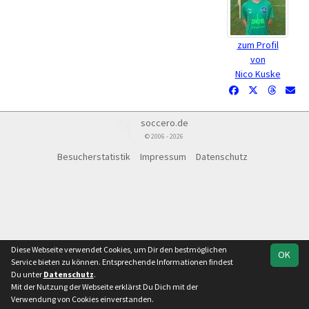
zum Profil
von
Nico Kuske
soccero.de
© 2006 - 2026
Besucherstatistik
Impressum
Datenschutz
Diese Webseite verwendet Cookies, um Dir den bestmöglichen
OK
Service bieten zu können. Entsprechende Informationen findest
Du unter
Datenschutz
.
Mit der Nutzung der Webseite erklärst Du Dich mit der
Verwendung von Cookies einverstanden.