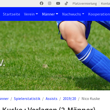
Platzvermietung
Konta
Startseite
Verein
Männer
Nachwuchs
Kooperatio
V.
änner
Spielerstatistik
Assists
2019/20
Nico Kuske