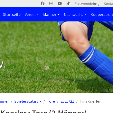
Platzvermietung
Konta
Startseite
Verein
Männer
Nachwuchs
Kooperatio
V.
änner
Spielerstatistik
Tore
2020/21
Tim Knerler