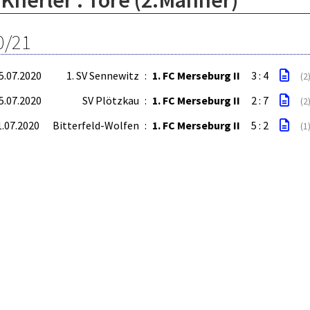
Knerler : Tore (2.Männer)
0/21
15.07.2020
1. SV Sennewitz
:
1. FC Merseburg II
3 : 4
(2
25.07.2020
SV Plötzkau
:
1. FC Merseburg II
2 : 7
(2
1.07.2020
Bitterfeld-Wolfen
:
1. FC Merseburg II
5 : 2
(1