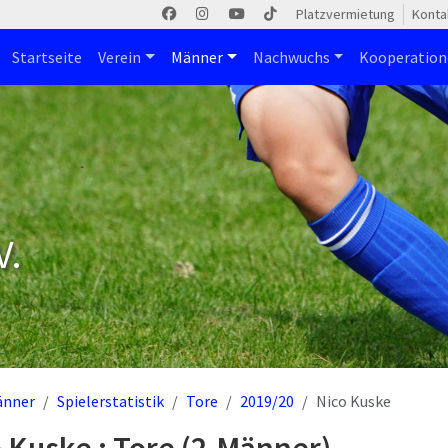
Platzvermietung
Konta
Startseite
Verein
Männer
Nachwuchs
Kooperatio
V.
änner
Spielerstatistik
Tore
2019/20
Nico Kuske