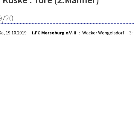
 Kuske : Tore (2.Männer)
9/20
Sa, 19.10.2019
1.FC Merseburg e.V. II
:
Wacker Wengelsdorf
3 :