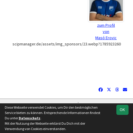
zum Profil
von
Masó Erovic
scipmanager.de/assets/img_sponsors/23.webp?1785923260
soccero.de
Diese Webseite verwendet Cookies, um Dir den bestmöglichen
OK
© 2006 - 2026
Service bieten zu können. Entsprechende Informationen findest
Besucherstatistik
Impressum
Datenschutz
Du unter
Datenschutz
.
Mit der Nutzung der Webseite erklärst Du Dich mit der
Verwendung von Cookies einverstanden.