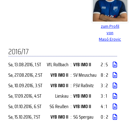
zum Profil
von
Masó Erovic
2016/17
Sa, 13.08.2016
, 1.ST
VfL Roßbach
:
VfB IMO II
2 : 5
Sa, 27.08.2016
, 2.ST
VfB IMO II
:
SV Meuschau
8 : 2
Sa, 10.09.2016
, 3.ST
VfB IMO II
:
FSV Raßnitz
3 : 2
Sa, 17.09.2016
, 4.ST
Lieskau
:
VfB IMO II
3 : 1
Sa, 01.10.2016
, 6.ST
SG Reußen
:
VfB IMO II
4 : 1
Sa, 15.10.2016
, 7.ST
VfB IMO II
:
SG Spergau
0 : 2