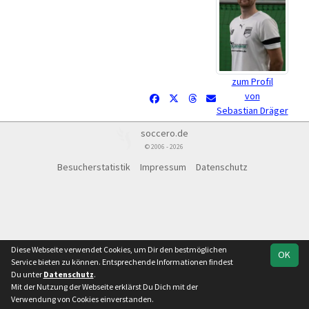
zum Profil
von
Sebastian Dräger
soccero.de
© 2006 - 2026
Besucherstatistik
Impressum
Datenschutz
Diese Webseite verwendet Cookies, um Dir den bestmöglichen
OK
Service bieten zu können. Entsprechende Informationen findest
Du unter
Datenschutz
.
Mit der Nutzung der Webseite erklärst Du Dich mit der
Verwendung von Cookies einverstanden.