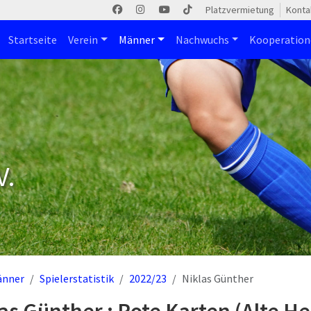
Platzvermietung
Konta
Startseite
Verein
Männer
Nachwuchs
Kooperatio
V.
änner
Spielerstatistik
2022/23
Niklas Günther