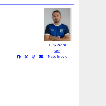
zum Profil
von
Masó Erovic