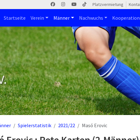
Platzvermietung
Konta
Startseite
Verein
Männer
Nachwuchs
Kooperatio
V.
änner
Spielerstatistik
2021/22
Masó Erovic