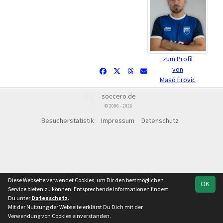
zum Profil
von
Masó Erovic
soccero.de
© 2006 - 2026
Besucherstatistik
Impressum
Datenschutz
Diese Webseite verwendet Cookies, um Dir den bestmöglichen
OK
Service bieten zu können. Entsprechende Informationen findest
Du unter
Datenschutz
.
Mit der Nutzung der Webseite erklärst Du Dich mit der
Verwendung von Cookies einverstanden.