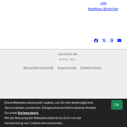
von
Matthias Böttcher
soccero.de
© 2006 - 2026
Besucherstatistik
Impressum
Datenschutz
Diese Webseite verwendet Cookies, um Dir den bestmöglichen
OK
Service bieten zu können. Entsprechende Informationen findest
Du unter
Datenschutz
.
Mit der Nutzung der Webseite erklärst Du Dich mit der
Verwendung von Cookies einverstanden.