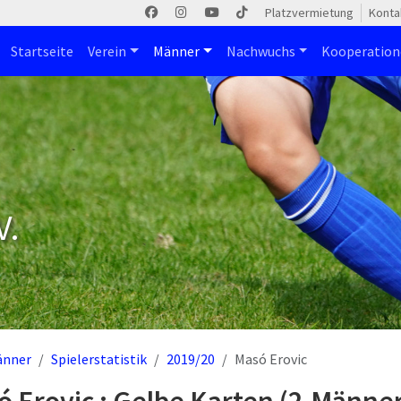
Platzvermietung
Konta
Startseite
Verein
Männer
Nachwuchs
Kooperatio
V.
änner
Spielerstatistik
2019/20
Masó Erovic