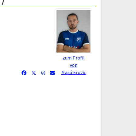
)
zum Profil
von
Masó Erovic