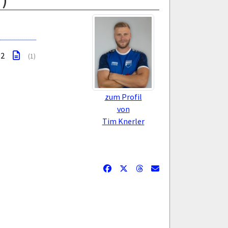
)
 2
(1)
zum Profil
von
Tim Knerler