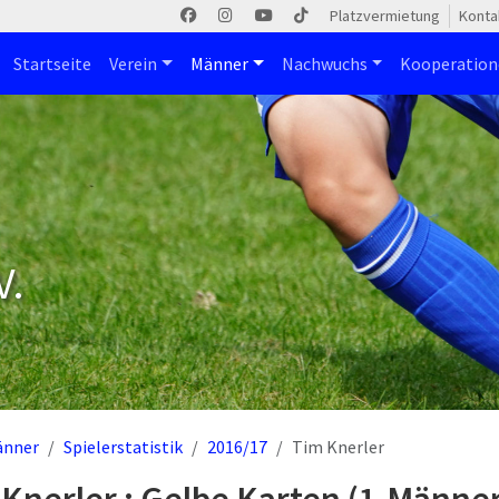
Platzvermietung
Konta
Startseite
Verein
Männer
Nachwuchs
Kooperatio
V.
änner
Spielerstatistik
2016/17
Tim Knerler