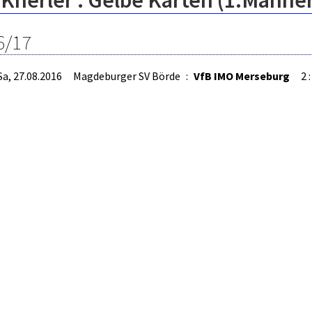
Knerler : Gelbe Karten (1.Männer
6/17
Sa, 27.08.2016
Magdeburger SV Börde
:
VfB IMO Merseburg
2 :