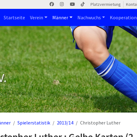
Platzvermietung
Konta
Startseite
Verein
Männer
Nachwuchs
Kooperatio
V.
änner
Spielerstatistik
2013/14
Christopher Luther