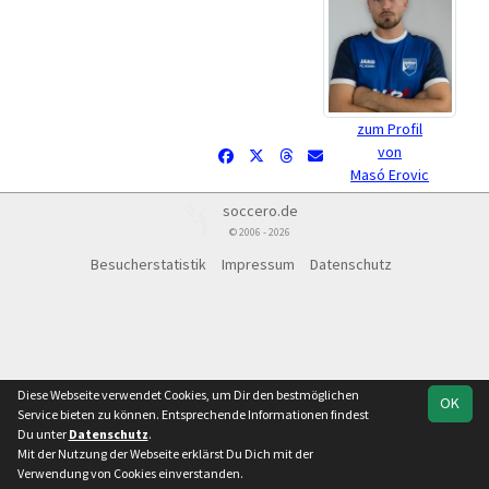
zum Profil
von
Masó Erovic
soccero.de
© 2006 - 2026
Besucherstatistik
Impressum
Datenschutz
Diese Webseite verwendet Cookies, um Dir den bestmöglichen
OK
Service bieten zu können. Entsprechende Informationen findest
Du unter
Datenschutz
.
Mit der Nutzung der Webseite erklärst Du Dich mit der
Verwendung von Cookies einverstanden.