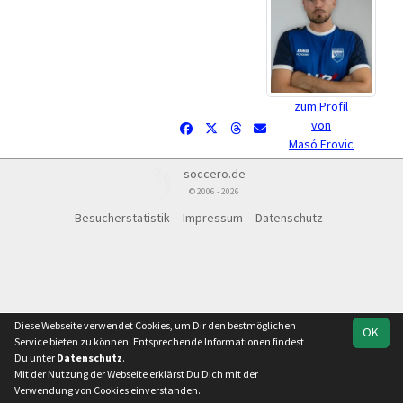
zum Profil
von
Masó Erovic
soccero.de
© 2006 - 2026
Besucherstatistik
Impressum
Datenschutz
Diese Webseite verwendet Cookies, um Dir den bestmöglichen
OK
Service bieten zu können. Entsprechende Informationen findest
Du unter
Datenschutz
.
Mit der Nutzung der Webseite erklärst Du Dich mit der
Verwendung von Cookies einverstanden.