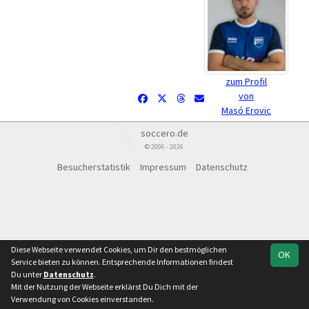
zum Profil
von
Masó Erovic
soccero.de
© 2006 - 2026
Besucherstatistik
Impressum
Datenschutz
Diese Webseite verwendet Cookies, um Dir den bestmöglichen
OK
Service bieten zu können. Entsprechende Informationen findest
Du unter
Datenschutz
.
Mit der Nutzung der Webseite erklärst Du Dich mit der
Verwendung von Cookies einverstanden.