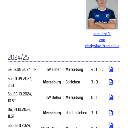
zum Profil
von
Vladyslav Pronichkin
2024/25
Sa, 17.08.2024
, 1.R
SV Elster
:
Merseburg
4 : 1
n.V.
(1)
So, 01.09.2024
,
Merseburg
:
Barleben
3 : 0
(1)
3.ST
Sa, 26.10.2024
,
BW Dölau
:
Merseburg
0 : 1
(1)
10.ST
Do, 31.10.2024
,
Merseburg
:
Haldensleben
3 : 1
(1)
11.ST
So, 03.11.2024
,