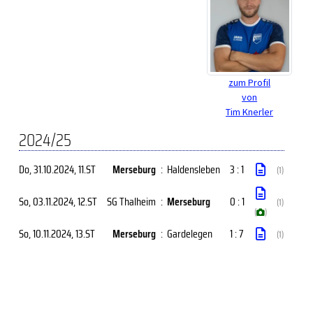
zum Profil
von
Tim Knerler
2024/25
Do, 31.10.2024
, 11.ST
Merseburg
:
Haldensleben
3 : 1
(1)
So, 03.11.2024
, 12.ST
SG Thalheim
:
Merseburg
0 : 1
(1)
(
)
So, 10.11.2024
, 13.ST
Merseburg
:
Gardelegen
1 : 7
(1)