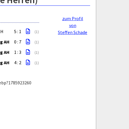
te Herren)
zum Profil
von
AH
5 : 1
(1)
Steffen Schade
rg AH
0 : 7
(1)
rg AH
1 : 3
(1)
rg AH
4 : 2
(1)
webp?1785923260