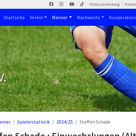
Platzvermietung
Konta
Startseite
Verein
Männer
Nachwuchs
Kooperatio
V.
änner
Spielerstatistik
2024/25
Steffen Schade