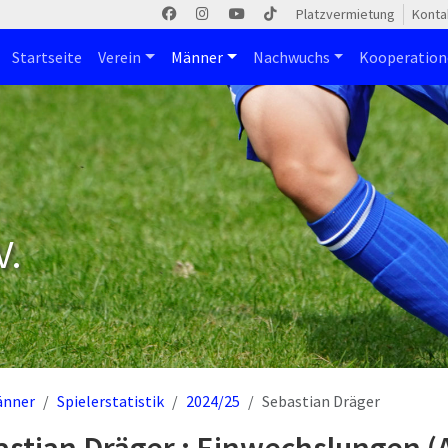
Platzvermietung
Konta
Startseite
Verein
Männer
Nachwuchs
Kooperatio
V.
änner
Spielerstatistik
2024/25
Sebastian Dräger