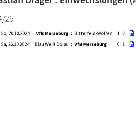
stian Dräger : Einwechslungen (
4/25
So, 20.10.2024
VfB Merseburg
:
Bitterfeld-Wolfen
1 : 2
Sa, 26.10.2024
Blau Weiß Dölau
:
VfB Merseburg
0 : 1