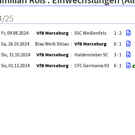
imilian Roß : Einwechslungen (Al
4/25
Fr, 09.08.2024
VfB Merseburg
:
SSC Weißenfels
1 : 2
Sa, 26.10.2024
Blau Weiß Dölau
:
VfB Merseburg
0 : 1
Do, 31.10.2024
VfB Merseburg
:
Haldensleber SC
3 : 1
So, 01.12.2024
VfB Merseburg
:
CFC Germania 03
6 : 1
(