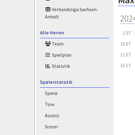
Max
Verbandsliga Sachsen-
202
Anhalt
Alte Herren
1.ST
10.ST
Team
11.ST
Spielplan
15.ST
Statistik
Spielerstatistik
Spiele
Tore
Assists
Scorer