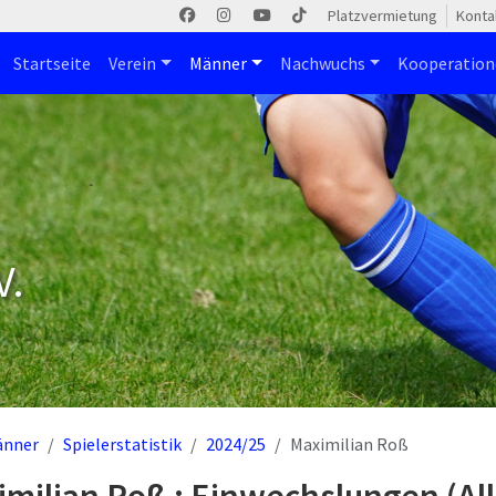
Platzvermietung
Konta
Startseite
Verein
Männer
Nachwuchs
Kooperatio
V.
änner
Spielerstatistik
2024/25
Maximilian Roß