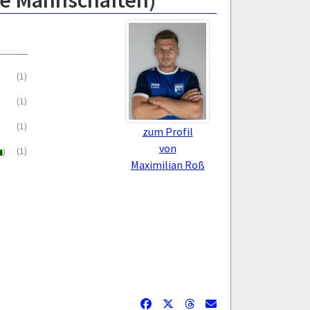
le Mannschaften)
(1)
(1)
(1)
zum Profil
von
(1)
)
Maximilian Roß