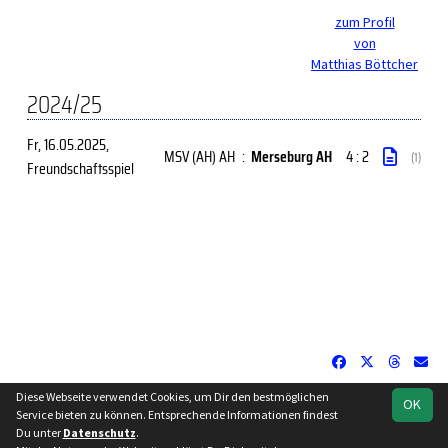
zum Profil
von
Matthias Böttcher
2024/25
Fr, 16.05.2025
,
MSV (AH) AH
:
Merseburg AH
4 : 2
(1)
Freundschaftsspiel
Diese Webseite verwendet Cookies, um Dir den bestmöglichen
OK
soccero.de
Service bieten zu können. Entsprechende Informationen findest
© 2006 - 2026
Du unter
Datenschutz
.