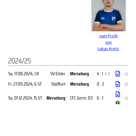
zum Profil
von
Lukas Kretz
2024/25
Sa, 17.08.2024
, 1.R
SV Elster
:
Merseburg
4 : 1
n.V.
(1)
Fr, 27.09.2024
, 6.ST
Staßfurt
:
Merseburg
0 : 2
(1)
So, 01.12.2024
, 15.ST
Merseburg
:
CFC Germ. 03
6 : 1
(1)
(
)